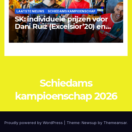
LAATSTE NIEUWS
SCHIEDAMS KAMPIOENSCHAP
SK: individuele prijzen voor
Dani Ruiz (Excelsior’20) en
Alex van der Meer (SVV)
(VIDEO)
Schiedams
kampioenschap 2026
Proudly powered by WordPress
|
Theme: Newsup by
Themeansar
.