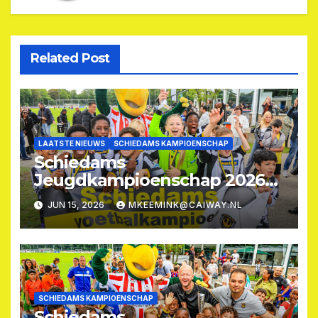
Related Post
LAATSTE NIEUWS
SCHIEDAMS KAMPIOENSCHAP
Schiedams
Jeugdkampioenschap 2026
opnieuw groot succes
JUN 15, 2026
MKEEMINK@CAIWAY.NL
(VIDEO)
SCHIEDAMS KAMPIOENSCHAP
Schiedams