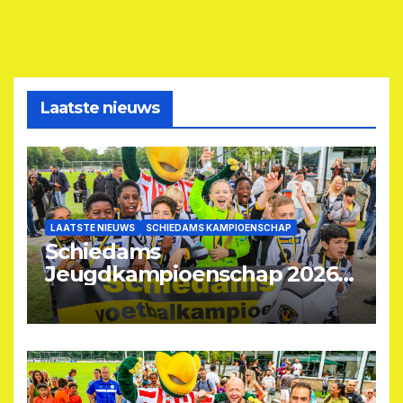
Laatste nieuws
LAATSTE NIEUWS
SCHIEDAMS KAMPIOENSCHAP
Schiedams
Jeugdkampioenschap 2026
opnieuw groot succes
(VIDEO)