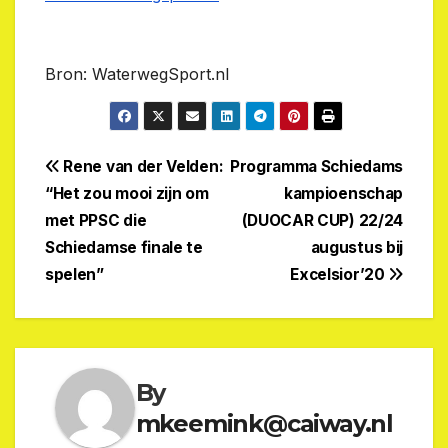
Bron: WaterwegSport.nl
Post
Rene van der Velden:
Programma Schiedams
“Het zou mooi zijn om
kampioenschap
navigation
met PPSC die
(DUOCAR CUP) 22/24
Schiedamse finale te
augustus bij
spelen”
Excelsior’20
By
mkeemink@caiway.nl