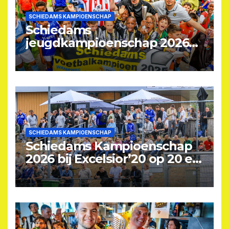
SCHIEDAMS KAMPIOENSCHAP
Schiedams
jeugdkampioenschap 2026
op zaterdag 13 juni bij
Excelsior’20
SCHIEDAMS KAMPIOENSCHAP
Schiedams Kampioenschap
2026 bij Excelsior’20 op 20 en
22 augustus