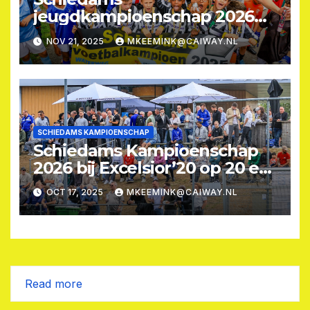
jeugdkampioenschap 2026
op zaterdag 13 juni bij
NOV 21, 2025
MKEEMINK@CAIWAY.NL
Excelsior’20
SCHIEDAMS KAMPIOENSCHAP
Schiedams Kampioenschap
2026 bij Excelsior’20 op 20 en
22 augustus
OCT 17, 2025
MKEEMINK@CAIWAY.NL
:
Read more
Paul